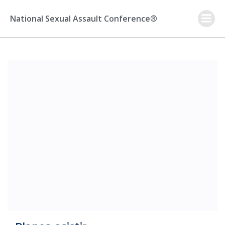
Skip
to
National Sexual Assault Conference®
content