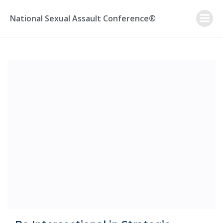
Skip
to
National Sexual Assault Conference®
content