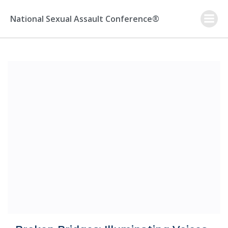
Skip
to
National Sexual Assault Conference®
content