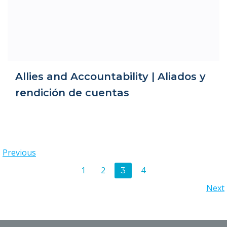
Allies and Accountability | Aliados y
rendición de cuentas
Posts
Previous
Posts
Page
Page
Page
1
2
4
Page
3
navigation
Posts
Next
navigation
navigation