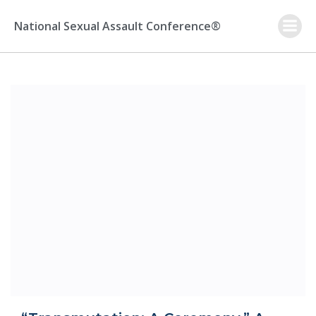
Skip
to
National Sexual Assault Conference®
content