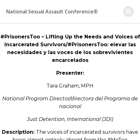
Skip
to
National Sexual Assault Conference®
content
#PrisonersToo – Lifting Up the Needs and Voices of
Incarcerated Survivors/#PrisonersToo: elevar las
necesidades y las voces de los sobrevivientes
encarcelados
Presenter:
Tara Graham, MPH
National Program Director/directora del Programa de
nacional
Just Detention, International (JDI)
Description:
The voices of incarcerated survivors have
been almost entirely absent from the #MeToo