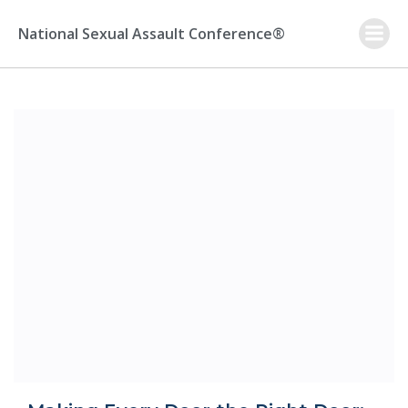
Skip
to
National Sexual Assault Conference®
content