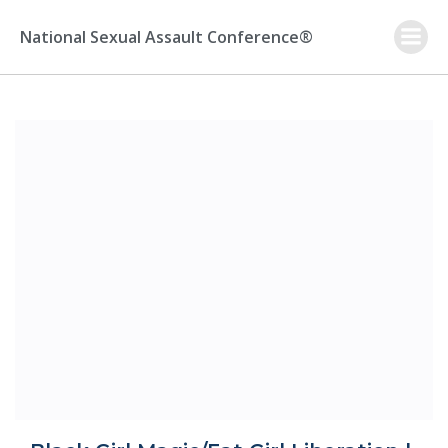
Skip
to
National Sexual Assault Conference®
content